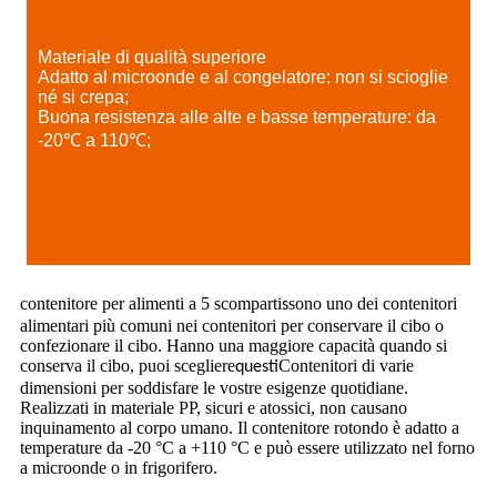
Materiale di qualità superiore
Adatto al microonde e al congelatore: non si scioglie
né si crepa;
Buona resistenza alle alte e basse temperature: da
-20℃ a 110℃;
contenitore per alimenti a 5 scomparti
sono uno dei contenitori
s
alimentari più comuni nei contenitori per conservare il cibo o
confezionare il cibo. Hanno una maggiore capacità quando si
conserva il cibo, puoi scegliere
Contenitori di varie
questi
dimensioni per soddisfare le vostre esigenze quotidiane.
Realizzati in materiale PP, sicuri e atossici, non causano
inquinamento al corpo umano. Il contenitore rotondo è adatto a
temperature da -20 °C a +110 °C e può essere utilizzato nel forno
a microonde o in frigorifero.