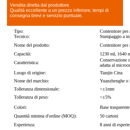
Vendita diretta dal produttore
Qualità eccellente a un prezzo inferiore, tempi di
consegna brevi e servizio puntuale.
Tipo:
Contenitore per 
Tecnico:
Stampaggio a in
Nome del prodotto:
Contenitore per 
Capacità:
1230 ml, 1640 
Conservazione de
Caratteristica:
adatta al microo
Luogo di origine:
Tianjin Cina
Nome del marchio:
Yuanzhenghe o i
Tolleranza dimensionale:
<±1mm
Tolleranza di peso:
<±5%
Colori:
Base trasparente
Quantità minima d'ordine (MOQ):
50 cartoni
Esperienza:
8 anni di esperie