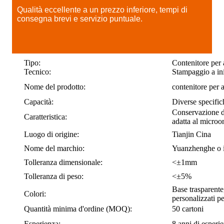
Qualità eccellente a un prezzo inferiore, tempi di
consegna brevi e servizio puntuale.
Tipo:
Contenitore per 
Tecnico:
Stampaggio a in
Nome del prodotto:
contenitore per 
Capacità:
Diverse specific
Conservazione de
Caratteristica:
adatta al microo
Luogo di origine:
Tianjin Cina
Nome del marchio:
Yuanzhenghe o i
Tolleranza dimensionale:
<±1mm
Tolleranza di peso:
<±5%
Base trasparente,
Colori:
personalizzati pe
Quantità minima d'ordine (MOQ):
50 cartoni
Esperienza:
8 anni di esperie