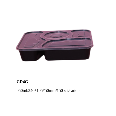
GD4G
950
/240*195*50
/150 set/cartone
ml
mm