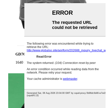
GD7G
1640 ml 280*235*50 mm 60 set/cartone