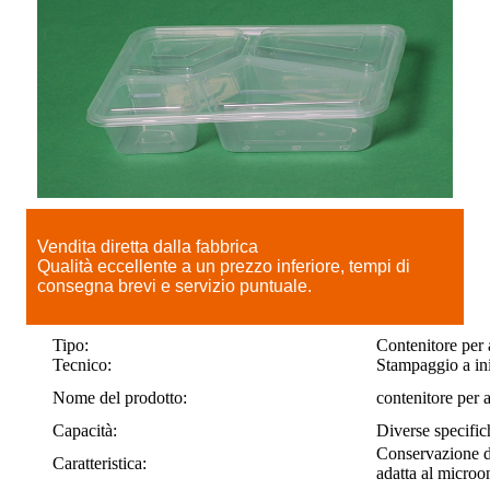
Vendita diretta dalla fabbrica
Qualità eccellente a un prezzo inferiore, tempi di
consegna brevi e servizio puntuale.
Tipo:
Contenitore per 
Tecnico:
Stampaggio a in
Nome del prodotto:
contenitore per 
Capacità:
Diverse specific
Conservazione de
Caratteristica:
adatta al microo