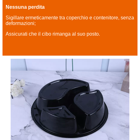
Nessuna perdita
Sigillare ermeticamente tra coperchio e contenitore, senza
deformazioni;
Assicurati che il cibo rimanga al suo posto.