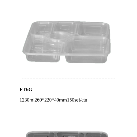
FT6G
1230
260*220*40
150
/ctn
ml
mm
set