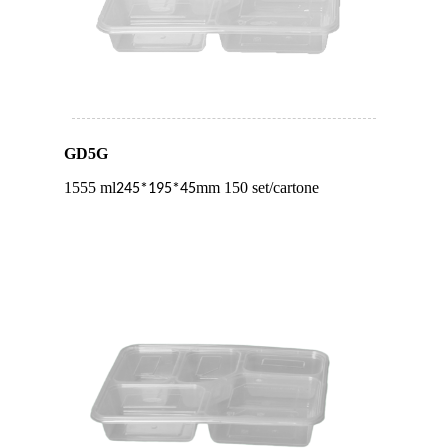
GD5G
1555 ml
mm 150 set/cartone
245*195*45