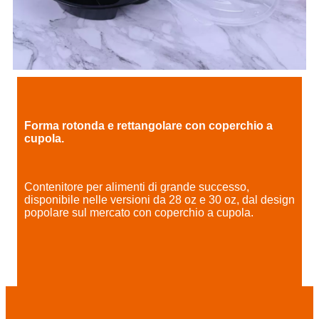
Forma rotonda e rettangolare con coperchio a
cupola.
Contenitore per alimenti di grande successo,
disponibile nelle versioni da 28 oz e 30 oz, dal design
popolare sul mercato con coperchio a cupola.