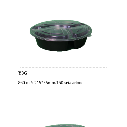
Y3G
860 ml/
φ
/150 set/cartone
215*55mm