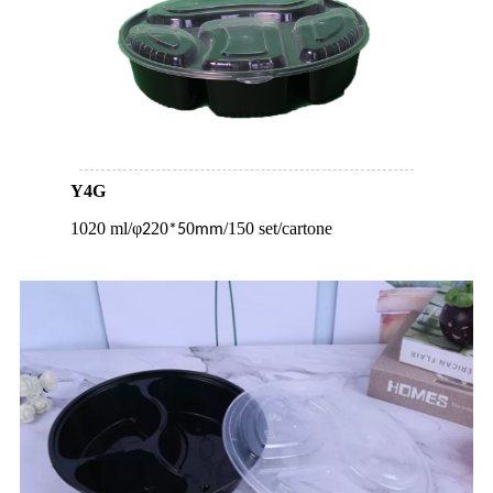
Y4G
1020 ml/
φ
20
0
/150 set/cartone
2
*5
mm