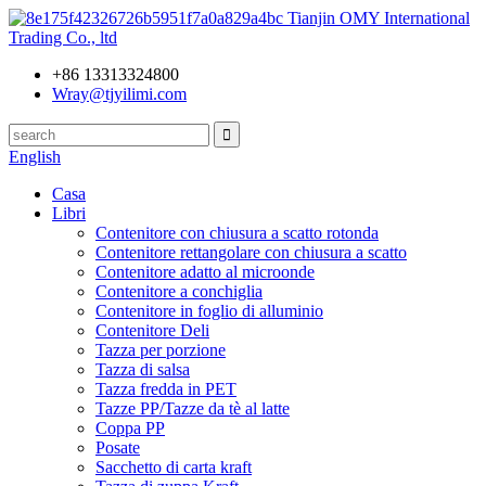
Tianjin OMY International
Trading Co., ltd
+86 13313324800
Wray@tjyilimi.com
English
Casa
Libri
Contenitore con chiusura a scatto rotonda
Contenitore rettangolare con chiusura a scatto
Contenitore adatto al microonde
Contenitore a conchiglia
Contenitore in foglio di alluminio
Contenitore Deli
Tazza per porzione
Tazza di salsa
Tazza fredda in PET
Tazze PP/Tazze da tè al latte
Coppa PP
Posate
Sacchetto di carta kraft