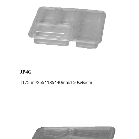
JP4G
1175 ml/
mm/150sets/ctn
255*185*40